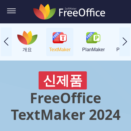
개요
TextMaker
PlanMaker
Presen
신제품
FreeOffice
TextMaker 2024