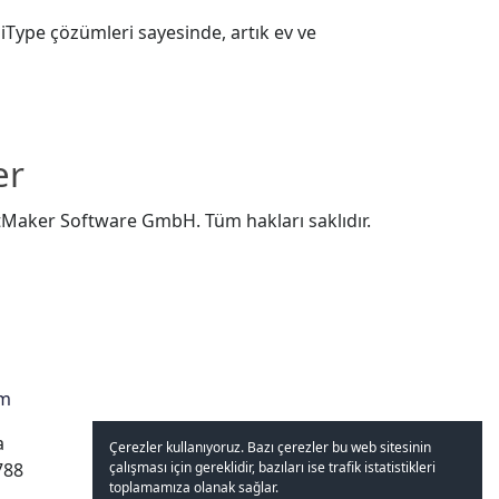
Type çözümleri sayesinde, artık ev ve
er
ftMaker Software GmbH. Tüm hakları saklıdır.
om
a
Çerezler kullanıyoruz. Bazı çerezler bu web sitesinin
çalışması için gereklidir, bazıları ise trafik istatistikleri
788
toplamamıza olanak sağlar.