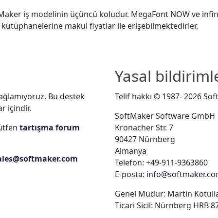
aker iş modelinin üçüncü koludur. MegaFont NOW ve infini
pi kütüphanelerine makul fiyatlar ile erişebilmektedirler.
Yasal bildiriml
sağlamıyoruz. Bu destek
Telif hakkı © 1987- 2026 So
r içindir.
SoftMaker Software GmbH
lütfen
tartışma forum
Kronacher Str. 7
90427 Nürnberg
Almanya
ales@softmaker.com
Telefon: +49-911-9363860
E-posta:
info@softmaker.c
Genel Müdür: Martin Kotull
Ticari Sicil: Nürnberg HRB 8