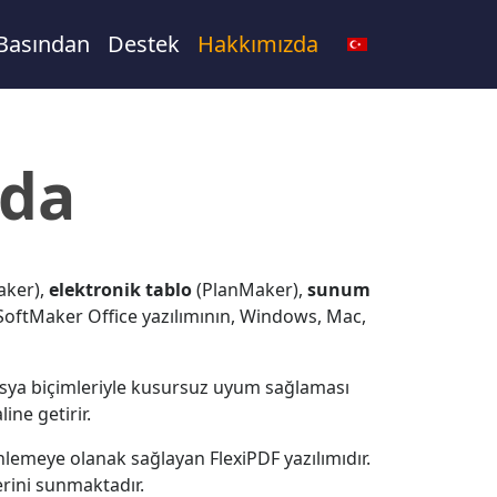
Basından
Destek
Hakkımızda
nda
aker),
elektronik tablo
(PlanMaker),
sunum
 SoftMaker Office yazılımının, Windows, Mac,
 dosya biçimleriyle kusursuz uyum sağlaması
ine getirir.
nlemeye olanak sağlayan FlexiPDF yazılımıdır.
erini sunmaktadır.