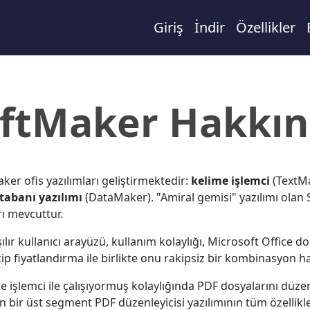
Giriş
İndir
Özellikler
ftMaker Hakkı
er ofis yazılımları geliştirmektedir:
kelime işlemci
(TextM
itabanı yazılımı
(DataMaker). "Amiral gemisi" yazılımı olan
rı mevcuttur.
ılır kullanıcı arayüzü, kullanım kolaylığı, Microsoft Office
p fiyatlandırma ile birlikte onu rakipsiz bir kombinasyon hal
me işlemci ile çalışıyormuş kolaylığında PDF dosyalarını düze
an bir üst segment PDF düzenleyicisi yazılımının tüm özellikl