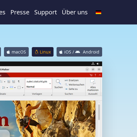
es
Presse
Support
Über uns
macOS
Linux
iOS /
Android