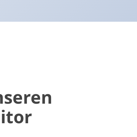
nseren
itor