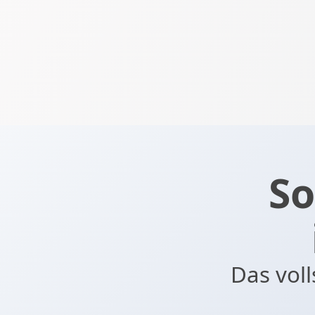
So
Das vol