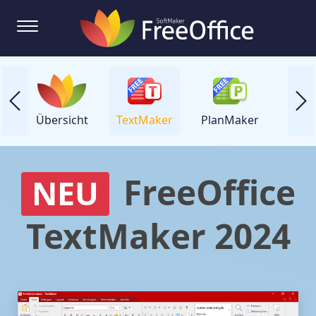
Übersicht
TextMaker
PlanMaker
Prese
FreeOffice
NEU
TextMaker 2024