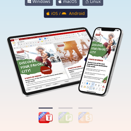
Windows
macOS
Linux
iOS /
Android