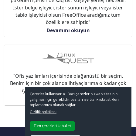
paketleri içerisinde sağ üst köşeye yerleşmektedir.
İster belge işleyici, ister sunum işleyici veya ister
tablo işleyicisi olsun FreeOffice aradığınız tüm
özelliklere sahiptir."
Devamını okuyun
“Ofis yazılımları içerisinde olağanüstü bir seçim.
Benim için bir çok alanda ihtiyaçlarıma o kadar çok
uygundu ki tam versiyonunu satın aldım."
Çerezler kullanıyoruz. Bazı çerezler bu web sitesinin
Videoyu izle
çalışması için gereklidir, bazıları ise trafik istatistikleri
toplamamıza olanak sağlar.
Gizlilik politikası
Tüm çerezleri kabul et