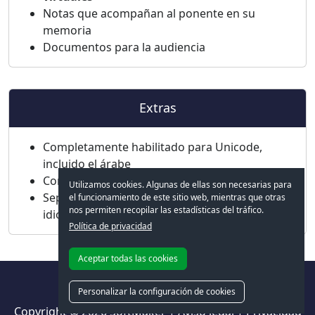
Notas que acompañan al ponente en su
memoria
Documentos para la audiencia
Extras
Completamente habilitado para Unicode,
incluido el árabe
Corrección ortográfica en 85 idiomas
Utilizamos cookies. Algunas de ellas son necesarias para
Separación automática de sílabas en 35
el funcionamiento de este sitio web, mientras que otras
nos permiten recopilar las estadísticas del tráfico.
idiomas
Política de privacidad
Aceptar todas las cookies
Personalizar la configuración de cookies
Copyright © 2026
SoftMaker
|
Aviso legal
|
Privacidad