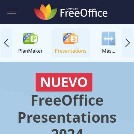
ker
PlanMaker
Presentations
Más...
NUEVO
FreeOffice
Presentations