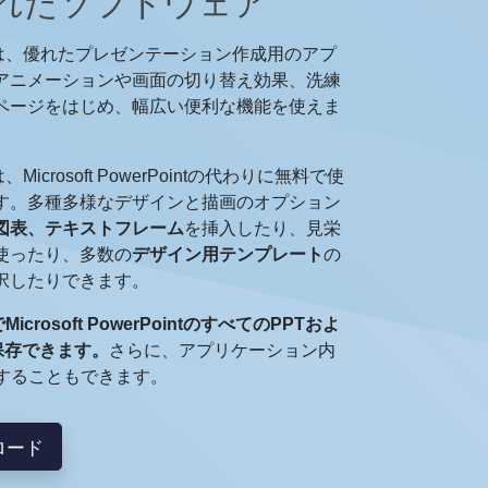
れたソフトウェア
は、優れたプレゼンテーション作成用のアプ
アニメーションや画面の切り替え効果、洗練
ページをはじめ、幅広い便利な機能を使えま
、Microsoft PowerPointの代わりに無料で使
す。多種多様なデザインと描画のオプション
図表、テキストフレーム
を挿入したり、見栄
使ったり、多数の
デザイン用テンプレート
の
択したりできます。
onsでMicrosoft PowerPointのすべてのPPTおよ
保存できます。
さらに、アプリケーション内
することもできます。
ロード