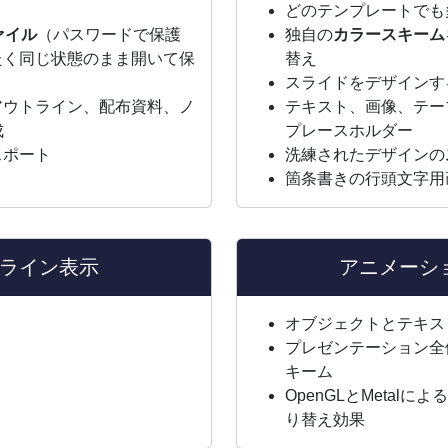
どのテンプレートでも
ァイル
（パスワードで保護
独自の
カラースキーム
たく同じ状態のまま開いて保
替え
スライドをデザインす
スライド、アウトライン、配布資料、ノ
テキスト、画像、テー
成
プレースホルダー
スポート
洗練されたデザインの
箇条書きの行頭文字用
ライン表示
アニメーシ
オブジェクトとテキス
プレゼンテーション全
キーム
OpenGLとMeta
り替え効果