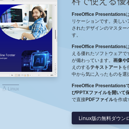
料で使える優
FreeOffice Presentations
リケーションです。美しい
されたデザインのマスター
す。
FreeOffice Presentations
は
える優れたソフトウェアで
が備わっています。
画像や
えのする
テキストアート
を
中から気に入ったものを選
FreeOffice Presentati
Linux
びPPTXファイルを開いて
で直接
PDFファイル
を作成
Linux版の無料ダウン