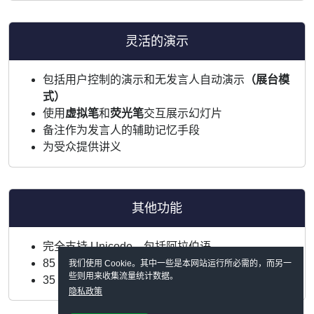
灵活的演示
包括用户控制的演示和无发言人自动演示
（展台模
式）
使用
虚拟笔
和
荧光笔
交互展示幻灯片
备注作为发言人的辅助记忆手段
为受众提供讲义
其他功能
完全支持 Unicode，包括阿拉伯语
85 种语言的拼写检查
我们使用 Cookie。其中一些是本网站运行所必需的，而另一
些则用来收集流量统计数据。
35 种语言的自动断字
隐私政策