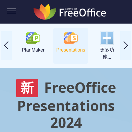
Maker
PlanMaker
Presentations
更多功
能...
FreeOffice
新
Presentations
2024