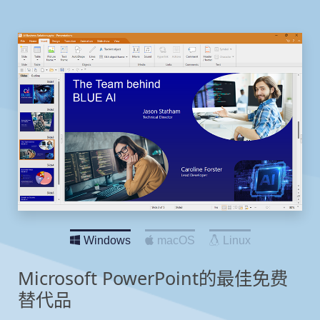
Windows
macOS
Linux
Microsoft PowerPoint的最佳免费
替代品