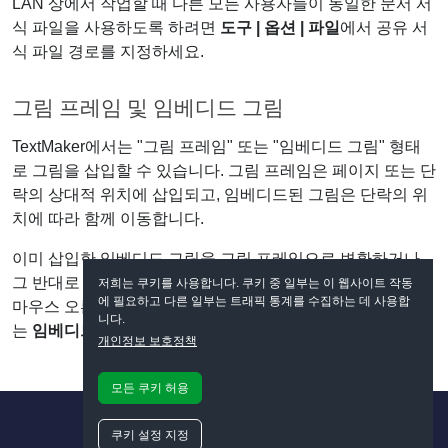
LAN 상에서 작업할 때 다른 모든 사용자들이 동일한 문서 서
식 파일을 사용하도록 하려면
도구 | 옵션 | 파일
에서 공유 서
식 파일 경로를 지정하세요.
그림 프레임 및 임베디드 그림
TextMaker에서는 "그림 프레임" 또는 "임베디드 그림" 형태
로 그림을 삽입할 수 있습니다. 그림 프레임은 페이지 또는 단
락의 상대적 위치에 삽입되고, 임베디드된 그림은 단락의 위
치에 따라 함께 이동합니다.
이미 삽입한 임베디드 그림을 그림 프레임으로 변환하거나
그 반대로 변환하려면, TextMaker에서 해당 그림을 선택하여
저희는 쿠키를 사용합니다. 쿠키 중 일부는 이 웹사이트 작동
에 필요하고 다른 일부는 트래픽 통계를 수집하는 데 사용합
마우스 오른쪽 단추를 클릭한 후에
그림 프레임으로 변환
또
니다.
는
임베디드 개체로 변환
명령을 선택합니다.
개인정보 보호정책
모든 쿠키 허용
쿠키 설정 지정