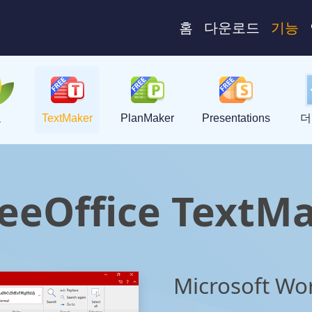
홈
다운로드
기능
요
TextMaker
PlanMaker
Presentations
더
eeOffice TextM
Microsoft 