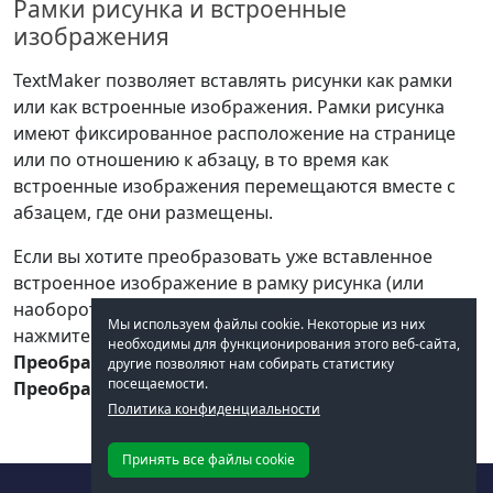
Рамки рисунка и встроенные
изображения
TextMaker позволяет вставлять рисунки как рамки
или как встроенные изображения. Рамки рисунка
имеют фиксированное расположение на странице
или по отношению к абзацу, в то время как
встроенные изображения перемещаются вместе с
абзацем, где они размещены.
Если вы хотите преобразовать уже вставленное
встроенное изображение в рамку рисунка (или
наоборот), выберите в TextMaker изображение,
Мы используем файлы cookie. Некоторые из них
нажмите правую кнопку мыши и выберите команду
необходимы для функционирования этого веб-сайта,
Преобразовать в рамку рисунка
или
другие позволяют нам собирать статистику
посещаемости.
Преобразовать во встроенный объект
.
Политика конфиденциальности
Принять все файлы cookie