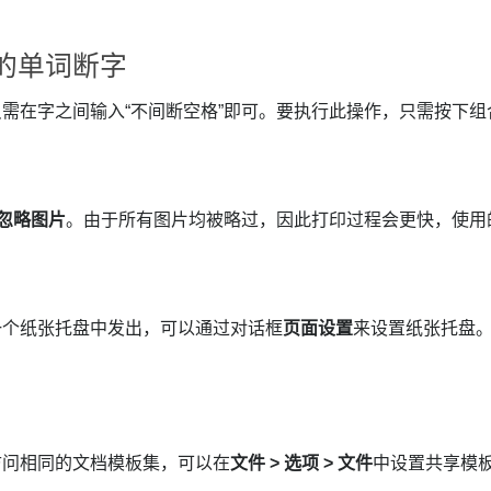
的单词断字
需在字之间输入“不间断空格”即可。要执行此操作，只需按下
忽略图片
。由于所有图片均被略过，因此打印过程会更快，使用
一个纸张托盘中发出，可以通过对话框
页面设置
来设置纸张托盘
访问相同的文档模板集，可以在
文件 > 选项 > 文件
中设置共享模