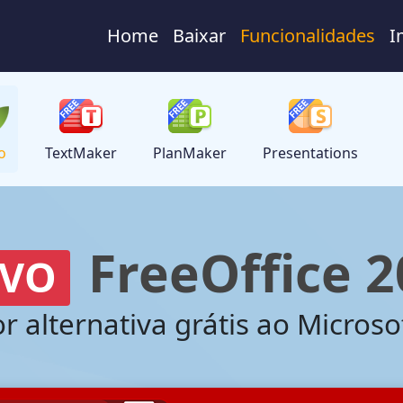
Home
Baixar
Funcionalidades
I
o
TextMaker
PlanMaker
Presentations
FreeOffice 
VO
r alternativa grátis ao Microsof