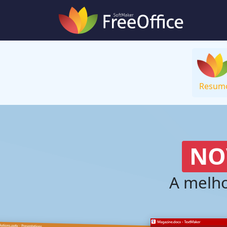
Resum
NO
A melho