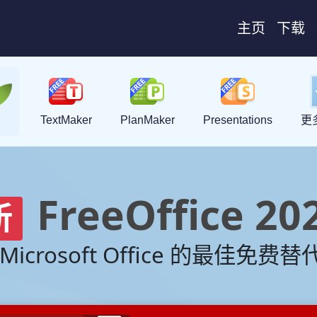
主页
下载
TextMaker
PlanMaker
Presentations
更多
FreeOffice 20
新
Microsoft Office 的最佳免费