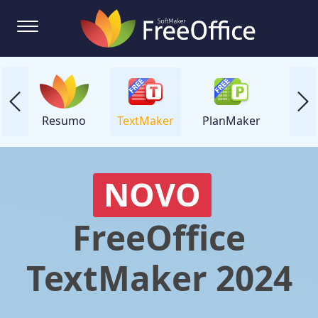
Resumo
TextMaker
PlanMaker
Prese
NOVO
FreeOffice
TextMaker 2024