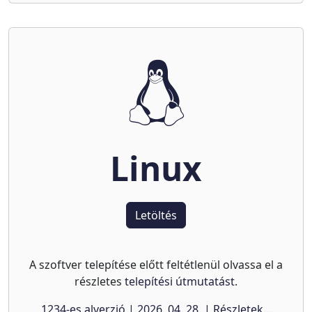
Linux
Letöltés
A szoftver telepítése előtt feltétlenül olvassa el a
részletes
telepítési útmutatást
.
1234-es alverzió | 2026. 04. 28. | Részletek...