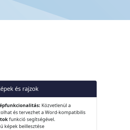
épek és rajzok
képfunkcionalitás:
Közvetlenül a
lhat és tervezhet a Word-kompatibilis
tok
funkció segítségével.
 képek beillesztése