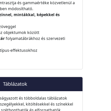
ontrasztja és gammaértéke közvetlenül a
rben módosítható.
zínnel, mintákkal, képekkel és
zöveggel
z objektumok között
tár
folyamatábrákhoz és szervezeti
típus-effektusokhoz
Táblázatok
eágyazott és többoldalas táblázatok
szegélyekkel, kitöltésekkel és színekkel
, szétbonthatók és elforgathatók.