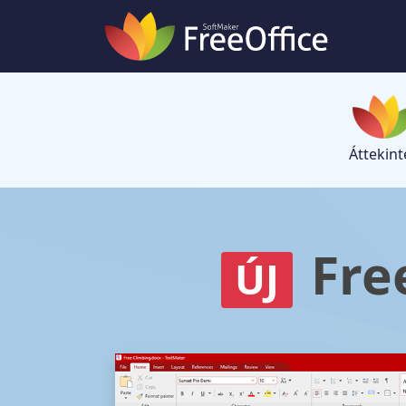
Áttekint
Fre
ÚJ