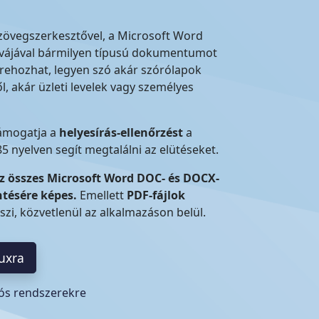
zövegszerkesztővel, a Microsoft Word
tívájával bármilyen típusú dokumentumot
rehozhat, legyen szó akár szórólapok
, akár üzleti levelek vagy személyes
ámogatja a
helyesírás-ellenőrzést
a
 85 nyelven segít megtalálni az elütéseket.
az összes Microsoft Word DOC- és DOCX-
ntésére képes.
Emellett
PDF-fájlok
eszi, közvetlenül az alkalmazáson belül.
nuxra
ós rendszerekre