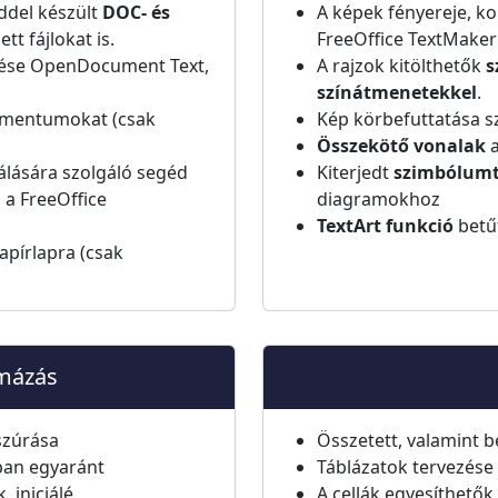
del készült
DOC- és
A képek fényereje, k
ett fájlokat is.
FreeOffice TextMake
ése OpenDocument Text,
A rajzok kitölthetők
s
színátmenetekkel
.
umentumokat (csak
Kép körbefuttatása s
Összekötő vonalak
a
álására szolgáló segéd
Kiterjedt
szimbólum
 a FreeOffice
diagramokhoz
TextArt funkció
betű
apírlapra (csak
rmázás
szúrása
Összetett, valamint b
ban egyaránt
Táblázatok tervezése 
 iniciálé,
A cellák egyesíthetők