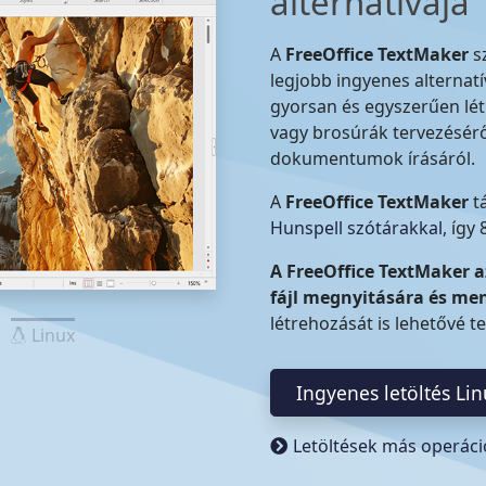
alternatívája
A
FreeOffice TextMaker
s
legjobb ingyenes alterna
gyorsan és egyszerűen lét
vagy brosúrák tervezéséről
dokumentumok írásáról.
A
FreeOffice TextMaker
t
Hunspell szótárakkal
, így
A FreeOffice TextMaker 
fájl megnyitására és me
létrehozását is lehetővé t
Linux
Ingyenes letöltés Li
Letöltések más operáci