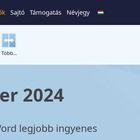
ők
Sajtó
Támogatás
Névjegy
Több...
er 2024
Word legjobb ingyenes