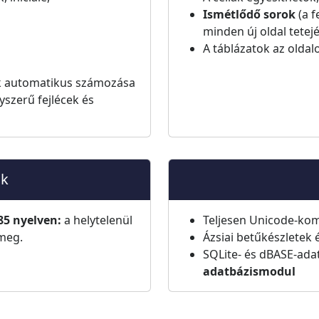
Ismétlődő sorok
(a f
minden új oldal tetej
A táblázatok az oldal
ok automatikus számozása
szerű fejlécek és
ök
85 nyelven:
a helytelenül
Teljesen Unicode-kom
 meg.
Ázsiai betűkészletek 
SQLite- és dBASE-adat
adatbázismodul