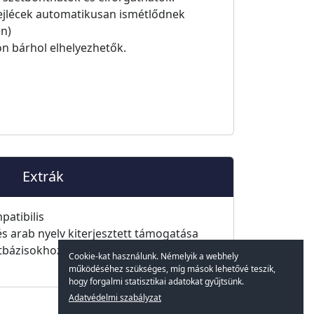
ejlécek automatikusan ismétlődnek
én)
on bárhol elhelyezhetők.
Extrák
patibilis
és arab nyelv kiterjesztett támogatása
bázisokhoz integrált teljes
Cookie-kat használunk. Némelyik a webhely
működéséhez szükséges, míg mások lehetővé teszik,
hogy forgalmi statisztikai adatokat gyűjtsünk.
Adatvédelmi szabályzat