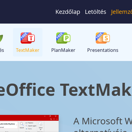
Kezdőlap
Letöltés
Jellemz
és
TextMaker
PlanMaker
Presentations
eOffice TextMak
A Microsoft 