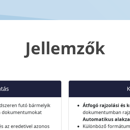
Jellemzők
atás
K
dszeren futó bármelyik
Átfogó rajzolási és 
sen dokumentumokat
dokumentumban rajzo
Automatikus alakza
és az eredetivel azonos
Különböző formátumú