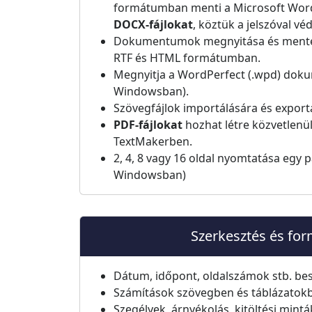
formátumban menti a Microsoft Word
DOCX-fájlokat
, köztük a jelszóval véd
Dokumentumok megnyitása és ment
RTF és HTML formátumban.
Megnyitja a WordPerfect (.wpd) dok
Windowsban).
Szövegfájlok importálására és export
PDF-fájlokat
hozhat létre közvetlenül
TextMakerben.
2, 4, 8 vagy 16 oldal nyomtatása egy p
Windowsban)
Szerkesztés és fo
Dátum, időpont, oldalszámok stb. be
Számítások szövegben és táblázatok
Szegélyek, árnyékolás, kitöltési minták,