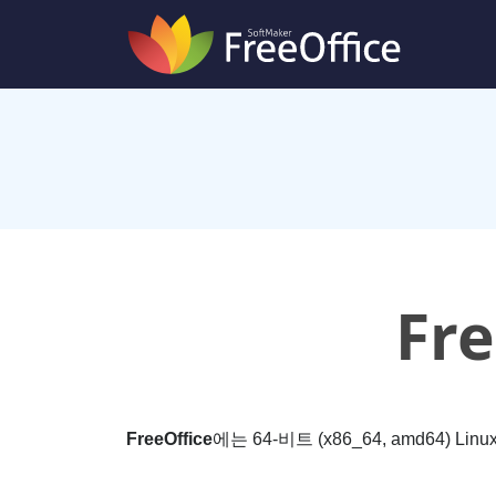
Fre
FreeOffice
에는 64-비트 (x86_64, amd64