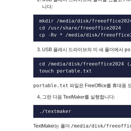
니다:
mkdir /media/disk/freeoffic
cd /usr/share/freeoffice2024

cp -Rv * /media/disk/freeof
po
USB 플래시 드라이브의 이 새 폴더에서
cd /media/disk/freeoffice20
touch portable.txt
portable.txt
파일은 FreeOffice를 휴
그런 다음 TextMaker를 실행합니다:
./textmaker
/media/disk/freeoffi
TextMaker는 폴더