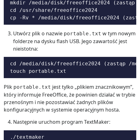
mkdir /media/disk/freeoffice2024 (zastąp /
cd /usr/share/freeoffice2024

cp -Rv * /media/disk/freeoffice2024 (zast
Utwórz plik o nazwie
w tym nowym
portable.txt
folderze na dysku flash USB. Jego zawartość jest
nieistotna:
cd /media/disk/freeoffice2024 (zastąp /med
touch portable.txt
Plik
jest tylko „plikiem znacznikowym”,
portable.txt
który informuje FreeOffice, że powinien działać w trybie
przenośnym i nie pozostawiać żadnych plików
konfiguracyjnych w systemie operacyjnym hosta.
Następnie uruchom program TextMaker:
./textmaker