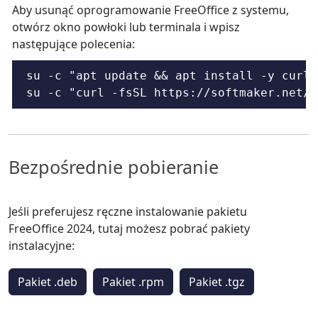
Aby usunąć oprogramowanie FreeOffice z systemu,
otwórz okno powłoki lub terminala i wpisz
następujące polecenia:
su -c "apt update && apt install -y curl"

su -c "curl -fsSL https://softmaker.net/d
Bezpośrednie pobieranie
Jeśli preferujesz ręczne instalowanie pakietu
FreeOffice 2024, tutaj możesz pobrać pakiety
instalacyjne:
Pakiet .deb
Pakiet .rpm
Pakiet .tgz