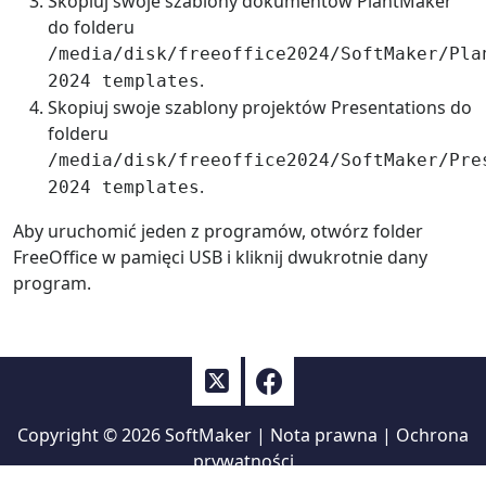
Skopiuj swoje szablony dokumentów PlantMaker
do folderu
/media/disk/freeoffice2024/SoftMaker/Pla
.
2024 templates
Skopiuj swoje szablony projektów Presentations do
folderu
/media/disk/freeoffice2024/SoftMaker/Pre
.
2024 templates
Aby uruchomić jeden z programów, otwórz folder
FreeOffice w pamięci USB i kliknij dwukrotnie dany
program.
Copyright © 2026
SoftMaker
|
Nota prawna
|
Ochrona
prywatności