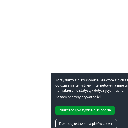
Korzystamy z plików cookie. Niektóre z nich 
do działania tej witryny internetowej, a inne 
nam zbieranie statystyk dotyczących ruchu.
Zasady ochrony prywatności
Zaakceptuj wszystkie pliki cookie
Dostosuj ustawienia plików cookie