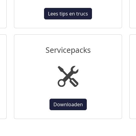
Lees tips en trucs
Servicepacks
Downloaden