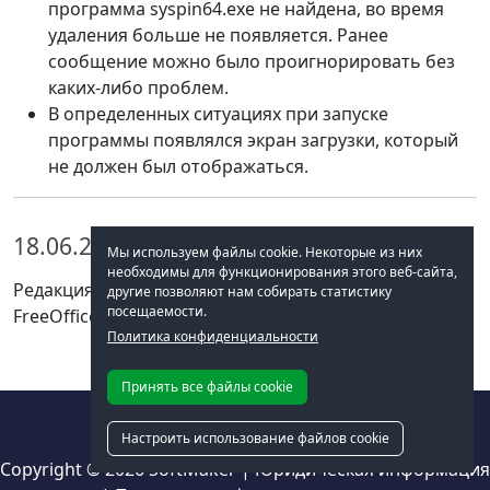
программа syspin64.exe не найдена, во время
удаления больше не появляется. Ранее
сообщение можно было проигнорировать без
каких-либо проблем.
В определенных ситуациях при запуске
программы появлялся экран загрузки, который
не должен был отображаться.
18.06.2024: редакция 1215
Мы используем файлы cookie. Некоторые из них
необходимы для функционирования этого веб-сайта,
Редакция 1215 являлась исходной редакцией
другие позволяют нам собирать статистику
посещаемости.
FreeOffice 2024.
Политика конфиденциальности
Принять все файлы cookie
Настроить использование файлов cookie
Copyright © 2026
SoftMaker
|
Юридическая информация