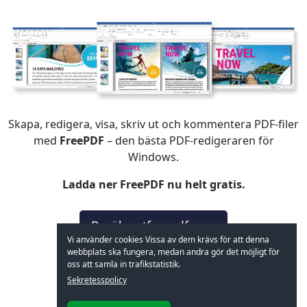
Skapa, redigera, visa, skriv ut och kommentera PDF-filer
med
FreePDF
– den bästa PDF-redigeraren för
Windows.
Ladda ner FreePDF nu helt gratis.
Besök getfreepdf.com
Vi använder cookies Vissa av dem krävs för att denna
webbplats ska fungera, medan andra gör det möjligt för
oss att samla in trafikstatistik.
Sekretesspolicy