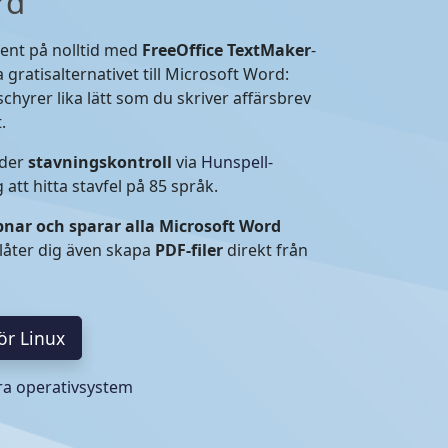
rd
ent på nolltid med
FreeOffice TextMaker
-
gratisalternativet till Microsoft Word:
schyrer lika lätt som du skriver affärsbrev
.
der
stavningskontroll
via
Hunspell-
 att hitta stavfel på 85 språk.
nar och sparar alla Microsoft Word
låter dig även skapa
PDF-filer
direkt från
ör Linux
ra operativsystem