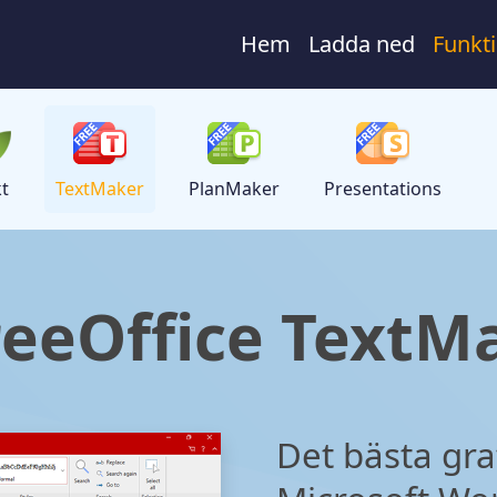
Hem
Ladda ned
Funkt
t
TextMaker
PlanMaker
Presentations
reeOffice TextM
Det bästa grat