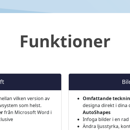
Funktioner
ft
Bil
ellan vilken version av
Omfattande teckning
ivsystem som helst.
designa direkt i di
er
från Microsoft Word i
AutoShapes
klusive
Infoga bilder i en rad
Ändra ljusstyrka, kon