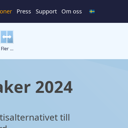
ioner
Press
Support
Om oss
Fler ...
aker 2024
isalternativet till