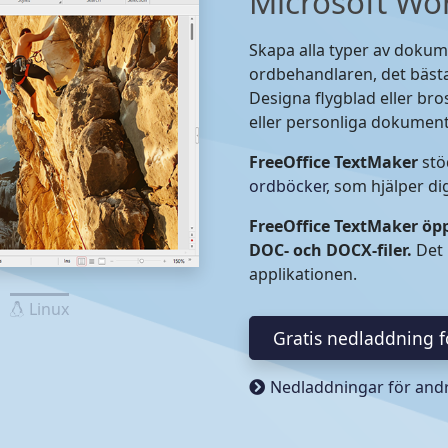
Microsoft Wo
Skapa alla typer av dokum
ordbehandlaren, det bästa 
Designa flygblad eller bro
eller personliga dokument
FreeOffice TextMaker
stö
ordböcker
, som hjälper dig
FreeOffice TextMaker öpp
DOC- och DOCX-filer.
Det 
applikationen.
Linux
Gratis nedladdning f
Nedladdningar för and