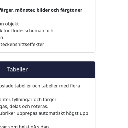
färger, mönster, bilder och färgtoner
an objekt
k
för flödesscheman och
an
 teckensnittseffekter
Tabeller
pslade tabeller och tabeller med flera
nter, fyllningar och färger
as, delas och roteras.
ubriker upprepas automatiskt högst upp
 var som helst på sidan.