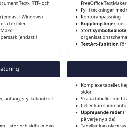
ument Text-, RTF- och
FreeOffice TextMaker
Fyll i teckningar med
 (endast i Windows)
Konturanpassning
era textfiler
Kopplingslinjer
mell
xtMaker
Stort
symbolbibliote
appersark (endast i
organisationsschem
TextArt-funktion
för
atering
Komplexa tabeller, ka
sidor
r, anfang, styckekontroll
Skapa tabeller med ka
Celler kan sammanfog
Upprepande rader
(r
på varje ny sida)
en, listor och sidhuvuden
Tabeller kan placeras