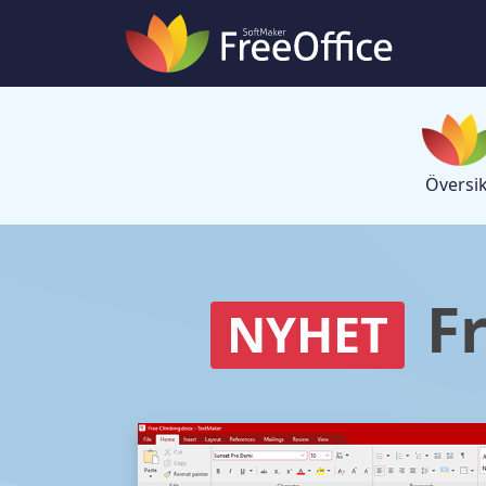
Översik
F
NYHET