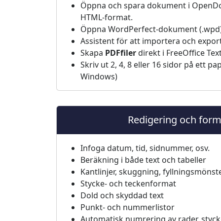
Öppna och spara dokument i OpenDoc
HTML-format.
Öppna WordPerfect-dokument (.wpd)
Assistent för att importera och export
Skapa
PDF­filer
direkt i FreeOffice Te
Skriv ut 2, 4, 8 eller 16 sidor på ett p
Windows)
Redigering och form
Infoga datum, tid, sidnummer, osv.
Beräkning i både text och tabeller
Kantlinjer, skuggning, fyllningsmönste
Stycke- och teckenformat
Dold och skyddad text
Punkt- och nummerlistor
Automatisk numrering av rader, styck