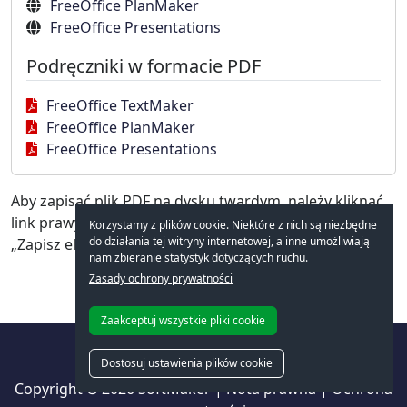
FreeOffice PlanMaker
FreeOffice Presentations
Podręczniki w formacie PDF
FreeOffice TextMaker
FreeOffice PlanMaker
FreeOffice Presentations
Aby zapisać plik PDF na dysku twardym, należy kliknąć
link prawym przyciskiem myszy i wybrać polecenie
Korzystamy z plików cookie. Niektóre z nich są niezbędne
do działania tej witryny internetowej, a inne umożliwiają
„Zapisz element docelowy jako”.
nam zbieranie statystyk dotyczących ruchu.
Zasady ochrony prywatności
Zaakceptuj wszystkie pliki cookie
Dostosuj ustawienia plików cookie
Copyright © 2026
SoftMaker
|
Nota prawna
|
Ochrona