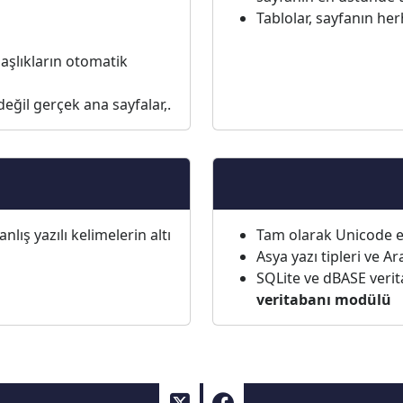
Tablolar, sayfanın herh
 başlıkların otomatik
 değil gerçek ana sayfalar,.
anlış yazılı kelimelerin altı
Tam olarak Unicode e
Asya yazı tipleri ve A
SQLite ve dBASE verita
veritabanı modülü