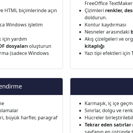
FreeOffice TextMaker'
e HTML biçimlerinde açın
Çizimleri
renkler, des
doldurun.
zca Windows işletim
Kontur kaydırması
Nesneler arasındaki
b
k için yardım
Akış çizelgeleri ve o
DF dosyaları
oluşturun
kitaplığı
zdırma (sadece Windows
Yazı tipi efektleri için
lendirme
me
Karmaşık, iç içe geçmi
plamalar
Sınırlar, dolgu ve ren
ri, büyük harfler, paragraf
Hücreler birleştirilebil
Tekrar eden satırlar
sayfanın en üstünde t