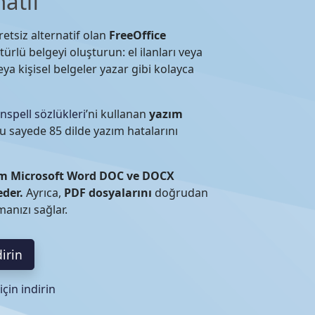
natif
retsiz alternatif olan
FreeOffice
 türlü belgeyi oluşturun: el ilanları veya
eya kişisel belgeler yazar gibi kolayca
nspell sözlükleri
’ni kullanan
yazım
u sayede 85 dilde yazım hatalarını
üm Microsoft Word DOC ve DOCX
eder.
Ayrıca,
PDF dosyalarını
doğrudan
anızı sağlar.
dirin
için indirin