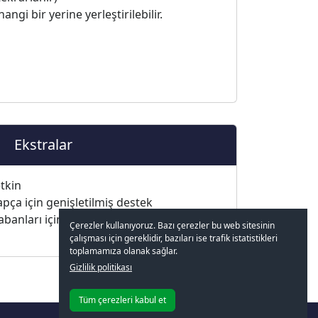
angi bir yerine yerleştirilebilir.
Ekstralar
tkin
rapça için genişletilmiş destek
banları için entegre edilmiş eksiksiz
Çerezler kullanıyoruz. Bazı çerezler bu web sitesinin
çalışması için gereklidir, bazıları ise trafik istatistikleri
toplamamıza olanak sağlar.
Gizlilik politikası
Tüm çerezleri kabul et