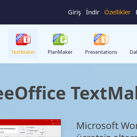
Giriş
İndir
Özellikler
TextMaker
PlanMaker
Presentations
Dah
eeOffice TextMa
Microsoft Wor