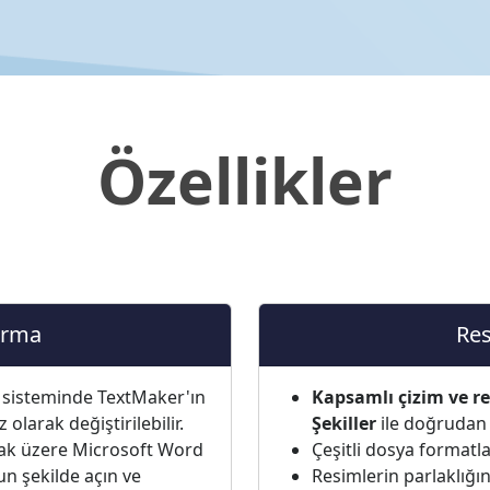
Özellikler
ırma
Res
im sisteminde TextMaker'ın
Kapsamlı çizim ve res
larak değiştirilebilir.
Şekiller
ile doğrudan 
mak üzere Microsoft Word
Çeşitli dosya formatla
n şekilde açın ve
Resimlerin parlaklığı