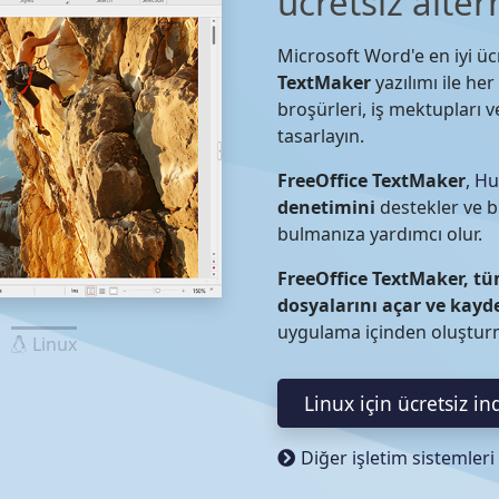
ücretsiz alter
Microsoft Word'e en iyi üc
TextMaker
yazılımı ile her
broşürleri, iş mektupları v
tasarlayın.
FreeOffice TextMaker
,
Hu
denetimini
destekler ve b
bulmanıza yardımcı olur.
FreeOffice TextMaker, t
dosyalarını açar ve kayd
uygulama içinden oluşturm
Linux
Linux için ücretsiz in
Diğer işletim sistemleri 