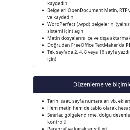
kaydedin.
Belgeleri OpenDocument Metin, RTF v
ve kaydedin.
WordPerfect (.wpd) belgelerini (yalnı
sistemi için) açın
Metin dosyalarını içe ve dışa aktarma
Doğrudan FreeOffice TextMaker’da
P
Tek sayfada 2, 4, 8 veya 16 sayfa ya
için)
Düzenleme ve biçim
Tarih, saat, sayfa numaraları vb. ekle
Hem metin hem de tablo olarak hesa
Sınırlar, gölgelendirme, dolgu desenle
kontrolü
Paragraf ve karakter stilleri