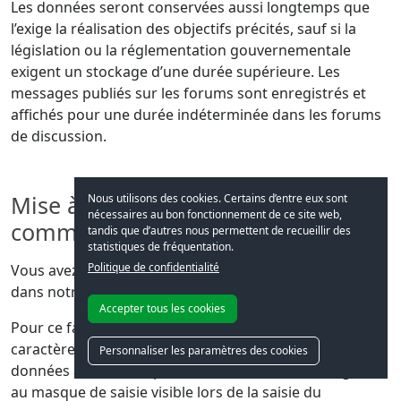
Les données seront conservées aussi longtemps que
l’exige la réalisation des objectifs précités, sauf si la
législation ou la réglementation gouvernementale
exigent un stockage d’une durée supérieure. Les
messages publiés sur les forums sont enregistrés et
affichés pour une durée indéterminée dans les forums
de discussion.
Mise à disposition de la fonction
Nous utilisons des cookies. Certains d’entre eux sont
nécessaires au bon fonctionnement de ce site web,
commentaires dans notre blog
tandis que d’autres nous permettent de recueillir des
statistiques de fréquentation.
Politique de confidentialité
Vous avez la possibilité de publier des commentaires
dans notre blog.
Accepter tous les cookies
Pour ce faire, vous devez fournir certaines données à
caractère personnel. Vous pouvez déterminer quelles
Personnaliser les paramètres des cookies
données à caractère personnel sont concernées grâce
au masque de saisie visible lors de la saisie du