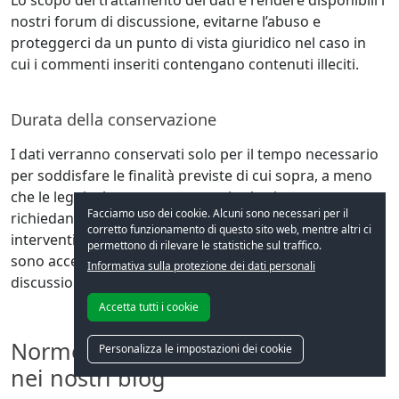
nostri forum di discussione, evitarne l’abuso e
proteggerci da un punto di vista giuridico nel caso in
cui i commenti inseriti contengano contenuti illeciti.
Durata della conservazione
I dati verranno conservati solo per il tempo necessario
per soddisfare le finalità previste di cui sopra, a meno
che le leggi o le norme governative in vigore non
Facciamo uso dei cookie. Alcuni sono necessari per il
richiedano un periodo di conservazione superiore. Gli
corretto funzionamento di questo sito web, mentre altri ci
interventi pubblicati sul forum vengono memorizzati e
permettono di rilevare le statistiche sul traffico.
sono accessibili a tempo indefinito nei relativi forum di
Informativa sulla protezione dei dati personali
discussione.
Accetta tutti i cookie
Norme per la funzione “Commenti”
Personalizza le impostazioni dei cookie
nei nostri blog