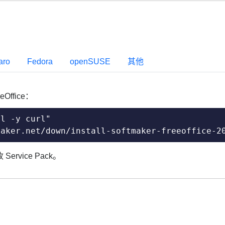
aro
Fedora
openSUSE
其他
ffice：
l -y curl"

maker.net/down/install-softmaker-freeoffice-2
ervice Pack。