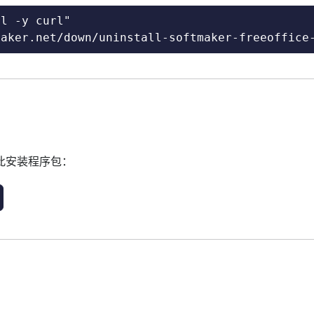
l -y curl"

maker.net/down/uninstall-softmaker-freeoffice
下载此安装程序包：