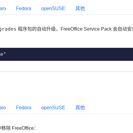
aro
Fedora
openSUSE
其他
grades
程序包的自动升级，FreeOffice Service Pack 会自动
de"
aro
Fedora
openSUSE
其他
 FreeOffice：